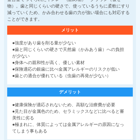
物）。歯と同じくらいの硬さで、使っているうちに柔軟にすり
減っていくため、かみ合わせる歯の力が強い場合にも対応する
ことができます。
メリット
●強度があり歯を削る量が少ない
●歯と同じくらいの硬さで天然歯（かみあう歯）への負担
が少ない
●身体への親和性が高く、優しい素材
●保険適応の銀歯に比べ金属アレルギーのリスクが低い
●歯との適合が優れている（虫歯の再発が少ない）
デメリット
●健康保険が適応されないため、高額な治療費が必要
●見た目が金属色のため、セラミックスなどに比べると審
美性に劣る
●極まれに、体質によっては金属アレルギーの原因になっ
てしまう事もある