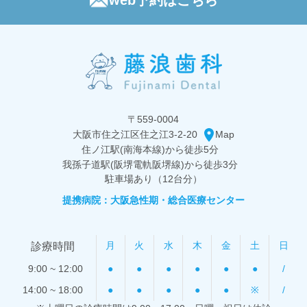
〒559-0004
大阪市住之江区住之江3-2-20
Map
住ノ江駅(南海本線)から
徒歩5分
我孫子道駅(阪堺電軌阪堺線)から
徒歩3分
駐車場あり（12台分）
提携病院：大阪急性期・総合医療センター
月
火
水
木
金
土
日
診療時間
9:00 ~ 12:00
●
●
●
●
●
●
/
14:00 ~ 18:00
●
●
●
●
●
※
/