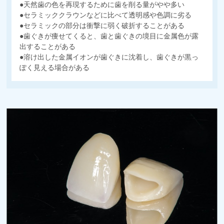
●天然歯の色を再現するために歯を削る量がやや多い
●セラミッククラウンなどに比べて透明感や色調に劣る
●セラミックの部分は衝撃に弱く破折することがある
●歯ぐきが痩せてくると、歯と歯ぐきの境目に金属色が露
出することがある
●溶け出した金属イオンが歯ぐきに沈着し、歯ぐきが黒っ
ぽく見える場合がある