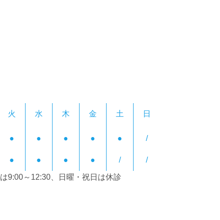
火
水
木
金
土
日
●
●
●
●
●
/
●
●
●
●
/
/
9:00～12:30、日曜・祝日は休診