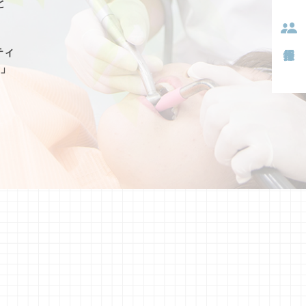
と
ティ
」