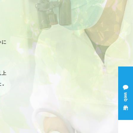
つに
以上
た。
web予約