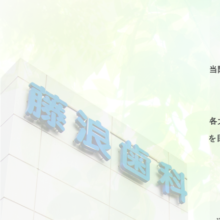
当
各
を