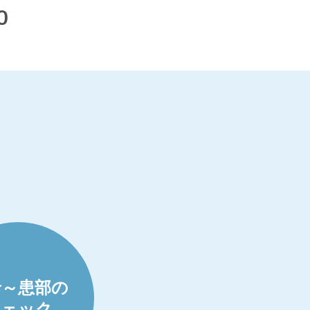
0
診～患部の
チェック