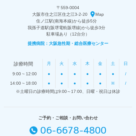
〒559-0004
大阪市住之江区住之江3-2-20
Map
住ノ江駅(南海本線)から
徒歩5分
我孫子道駅(阪堺電軌阪堺線)から
徒歩3分
駐車場あり（12台分）
提携病院：大阪急性期・総合医療センター
月
火
水
木
金
土
日
診療時間
9:00 ~ 12:00
●
●
●
●
●
●
/
14:00 ~ 18:00
●
●
●
●
●
※
/
※土曜日の診療時間は9:00～17:00、日曜・祝日は休診
ご予約・ご相談・お問い合わせ
06-6678-4800