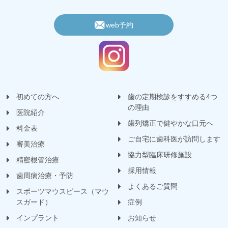
web予約
初めての方へ
歯の定期検診をすすめる4つ
の理由
医院紹介
歯列矯正で健やかな口元へ
料金表
ご自宅に歯科医が訪問します
審美治療
協力型臨床研修施設
精密根管治療
採用情報
歯周病治療・予防
よくあるご質問
スポーツマウスピース（マウ
スガード）
症例
インプラント
お知らせ