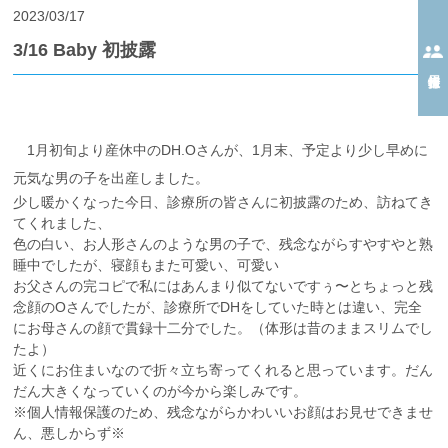
2023/03/17
3/16 Baby 初披露
1月初旬より産休中のDH.Oさんが、1月末、予定より少し早めに
元気な男の子を出産しました。
少し暖かくなった今日、診療所の皆さんに初披露のため、訪ねてき
てくれました、
色の白い、お人形さんのような男の子で、残念ながらすやすやと熟
睡中でしたが、寝顔もまた可愛い、可愛い
お父さんの完コピで私にはあんまり似てないですぅ〜とちょっと残
念顔のОさんでしたが、診療所でDHをしていた時とは違い、完全
にお母さんの顔で貫録十二分でした。（体形は昔のままスリムでし
たよ）
近くにお住まいなので折々立ち寄ってくれると思っています。だん
だん大きくなっていくのが今から楽しみです。
※個人情報保護のため、残念ながらかわいいお顔はお見せできませ
ん、悪しからず※