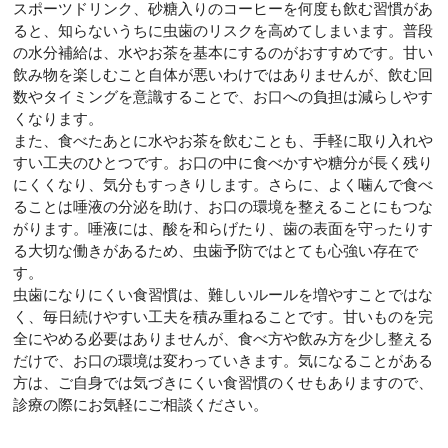
スポーツドリンク、砂糖入りのコーヒーを何度も飲む習慣があ
ると、知らないうちに虫歯のリスクを高めてしまいます。普段
の水分補給は、水やお茶を基本にするのがおすすめです。甘い
飲み物を楽しむこと自体が悪いわけではありませんが、飲む回
数やタイミングを意識することで、お口への負担は減らしやす
くなります。
また、食べたあとに水やお茶を飲むことも、手軽に取り入れや
すい工夫のひとつです。お口の中に食べかすや糖分が長く残り
にくくなり、気分もすっきりします。さらに、よく噛んで食べ
ることは唾液の分泌を助け、お口の環境を整えることにもつな
がります。唾液には、酸を和らげたり、歯の表面を守ったりす
る大切な働きがあるため、虫歯予防ではとても心強い存在で
す。
虫歯になりにくい食習慣は、難しいルールを増やすことではな
く、毎日続けやすい工夫を積み重ねることです。甘いものを完
全にやめる必要はありませんが、食べ方や飲み方を少し整える
だけで、お口の環境は変わっていきます。気になることがある
方は、ご自身では気づきにくい食習慣のくせもありますので、
診療の際にお気軽にご相談ください。