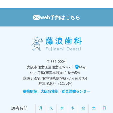
web予約はこちら
〒559-0004
大阪市住之江区住之江3-2-20
Map
住ノ江駅(南海本線)から
徒歩5分
我孫子道駅(阪堺電軌阪堺線)から
徒歩3分
駐車場あり（12台分）
提携病院：大阪急性期・総合医療センター
月
火
水
木
金
土
日
診療時間