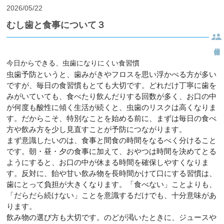
2026/05/22
むし歯と食事について３
今日からできる、虫歯になりにくい食習慣
虫歯予防というと、歯みがきやフロスを思い浮かべる方が多い
ですが、毎日の食習慣もとても大切です。どれだけ丁寧に歯を
みがいていても、食べたり飲んだりする回数が多く、お口の中
が何度も酸性に傾く生活が続くと、虫歯のリスクは高くなりま
す。だからこそ、特別なことを始める前に、まずは毎日の食べ
方や飲み方を少し見直すことが予防につながります。
まず意識したいのは、食事と間食の時間をなるべく分けること
です。朝・昼・夕の食事に加えて、おやつは時間を決めてとる
ようにすると、お口の中が休まる時間を確保しやすくなりま
す。反対に、飴や甘い飲み物を長時間かけて口にする習慣は、
歯にとって負担が大きくなります。「食べない」ことよりも、
「だらだら続けない」ことを意識するだけでも、十分意味があ
ります。
飲み物の選び方も大切です。のどが渇いたときに、ジュースや