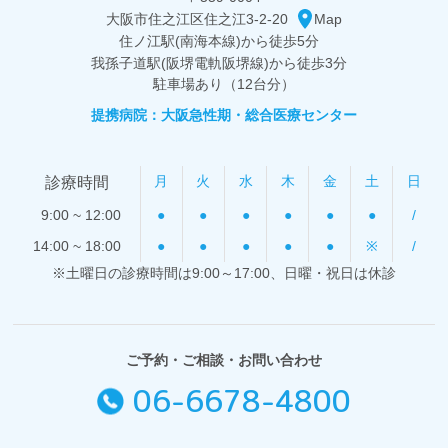
大阪市住之江区住之江3-2-20
Map
住ノ江駅(南海本線)から
徒歩5分
我孫子道駅(阪堺電軌阪堺線)から
徒歩3分
駐車場あり（12台分）
提携病院：大阪急性期・総合医療センター
月
火
水
木
金
土
日
診療時間
9:00 ~ 12:00
●
●
●
●
●
●
/
14:00 ~ 18:00
●
●
●
●
●
※
/
※土曜日の診療時間は9:00～17:00、日曜・祝日は休診
ご予約・ご相談・お問い合わせ
06-6678-4800